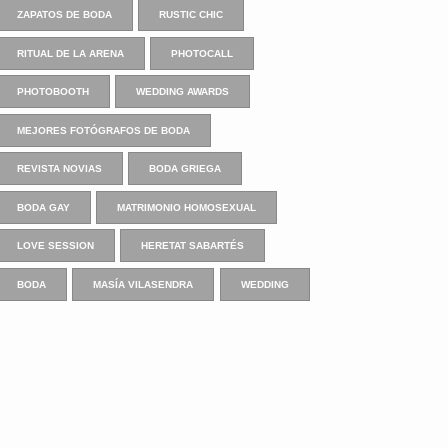
ZAPATOS DE BODA
RUSTIC CHIC
RITUAL DE LA ARENA
PHOTOCALL
PHOTOBOOTH
WEDDING AWARDS
MEJORES FOTÓGRAFOS DE BODA
REVISTA NOVIAS
BODA GRIEGA
BODA GAY
MATRIMONIO HOMOSEXUAL
LOVE SESSION
HERETAT SABARTÉS
BODA
MASÍA VILASENDRA
WEDDING