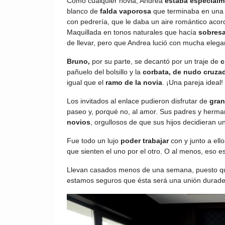
Como cualquier novia, Andrea
estaba especialm
blanco de
falda vaporosa
que terminaba en una
con pedrería, que le daba un aire romántico acord
Maquillada en tonos naturales que hacía
sobresa
de llevar, pero que Andrea lució con mucha eleg
Bruno,
por su parte, se decantó por un traje de
c
pañuelo del bolsillo y la
corbata, de nudo cruza
igual que el
ramo de la novia
. ¡Una pareja ideal!
Los invitados al enlace pudieron disfrutar de
gran
paseo y, porqué no, al amor. Sus padres y herm
novios
, orgullosos de que sus hijos decidieran un
Fue todo un lujo
poder trabajar
con y junto a ell
que sienten el uno por el otro. O al menos, eso e
Llevan casados menos de una semana, puesto q
estamos seguros que ésta será una unión durader