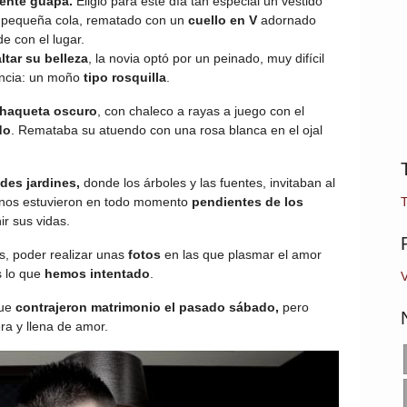
ente guapa.
Eligió para este día tan especial un vestido
 pequeña cola, rematado con un
cuello en V
adornado
e con el lugar.
ltar su belleza
, la novia optó por un peinado, muy difícil
ancia: un moño
tipo rosquilla
.
haqueta oscuro
, con chaleco a rayas a juego con el
do
. Remataba su atuendo con una rosa blanca en el ojal
des jardines,
donde los árboles y las fuentes, invitaban al
anos estuvieron en todo momento
pendientes de los
ir sus vidas.
os, poder realizar unas
fotos
en las que plasmar el amor
s lo que
hemos intentado
.
V
ue
contrajeron matrimonio el pasado sábado,
pero
a y llena de amor.