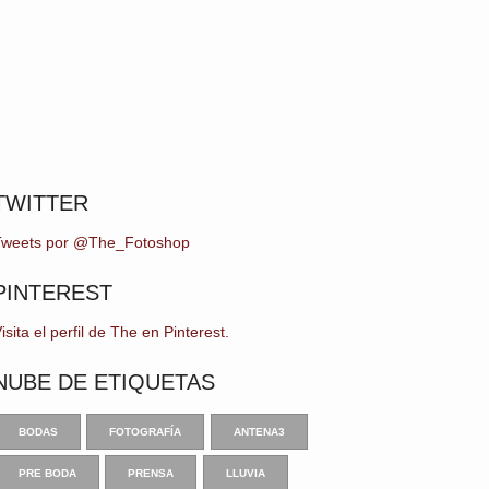
TWITTER
Tweets por @The_Fotoshop
PINTEREST
isita el perfil de The en Pinterest.
NUBE DE ETIQUETAS
BODAS
FOTOGRAFÍA
ANTENA3
PRE BODA
PRENSA
LLUVIA