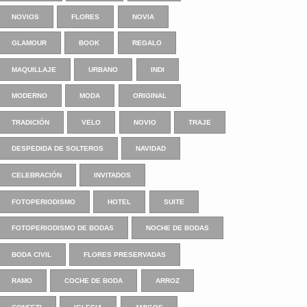
NOVIOS
FLORES
NOVIA
GLAMOUR
BOOK
REGALO
MAQUILLAJE
URBANO
INDI
MODERNO
MODA
ORIGINAL
TRADICIÓN
VELO
NOVIO
TRAJE
DESPEDIDA DE SOLTEROS
NAVIDAD
CELEBRACIÓN
INVITADOS
FOTOPERIODISMO
HOTEL
SUITE
FOTOPERIODISMO DE BODAS
NOCHE DE BODAS
BODA CIVIL
FLORES PRESERVADAS
RAMO
COCHE DE BODA
ARROZ