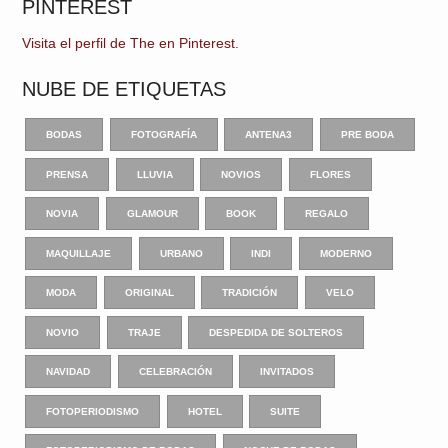
PINTEREST
Visita el perfil de The en Pinterest.
NUBE DE ETIQUETAS
BODAS
FOTOGRAFÍA
ANTENA3
PRE BODA
PRENSA
LLUVIA
NOVIOS
FLORES
NOVIA
GLAMOUR
BOOK
REGALO
MAQUILLAJE
URBANO
INDI
MODERNO
MODA
ORIGINAL
TRADICIÓN
VELO
NOVIO
TRAJE
DESPEDIDA DE SOLTEROS
NAVIDAD
CELEBRACIÓN
INVITADOS
FOTOPERIODISMO
HOTEL
SUITE