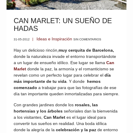
CAN MARLET: UN SUEÑO DE
HADAS
Ideas e Inspiración
31-05-2012
SIN COMENTARIOS
Hay un delicioso rincón,
muy cerquita de Barcelona,
donde la naturaleza invade el entorno transportándote
a un lugar de ensueño idílico. Ese lugar se llama
Can
Marlet
donde la paz, la armonía y el romanticismo se
revelan como un perfecto lugar para celebrar el
día
más importante de tu vida
. Y donde
hemos
comenzado
a trabajar para que las fotografías de ese
día tan importante queden inmortalizadas para siempre.
Con grandes jardines donde los
rosales, las
hortensias y los árboles
señoriales dan la bienvenida
a los visitantes,
Can Marlet
es el lugar ideal para
convertir tus sueños en realidad. Una boda idílica
donde la alegría de la
celebración y la paz
de entorno