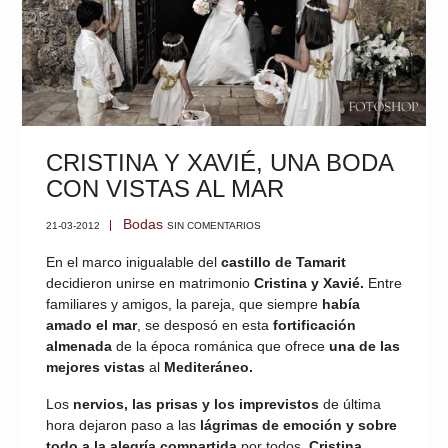
CRISTINA Y XAVIÉ, UNA BODA
CON VISTAS AL MAR
Bodas
21-03-2012
SIN COMENTARIOS
En el marco inigualable del
castillo de Tamarit
decidieron unirse en matrimonio
Cristina y Xavié.
Entre
familiares y amigos, la pareja, que siempre
había
amado el mar
, se desposó en esta
fortificación
almenada
de la época románica que ofrece
una de las
mejores vistas
al
Mediteráneo.
Los
nervios, las prisas y los imprevistos
de última
hora dejaron paso a las
lágrimas de emoción y sobre
todo a la alegría compartida
por todos.
Cristina
,