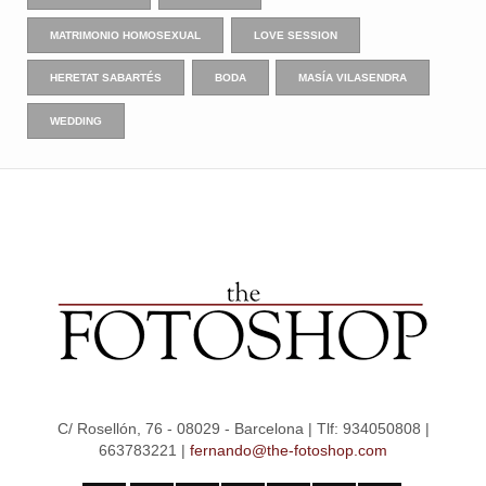
MATRIMONIO HOMOSEXUAL
LOVE SESSION
HERETAT SABARTÉS
BODA
MASÍA VILASENDRA
WEDDING
C/ Rosellón, 76 - 08029 - Barcelona | Tlf: 934050808 |
663783221 |
fernando@the-fotoshop.com