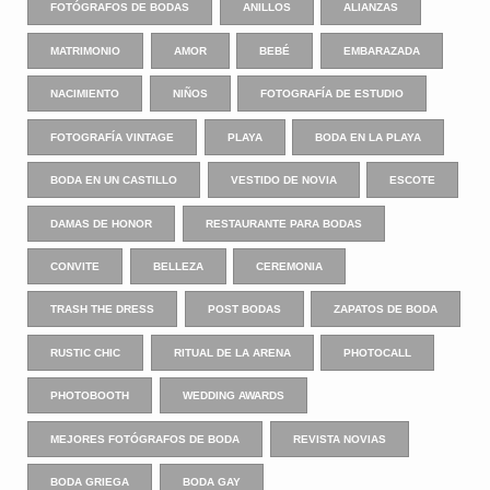
FOTÓGRAFOS DE BODAS
ANILLOS
ALIANZAS
MATRIMONIO
AMOR
BEBÉ
EMBARAZADA
NACIMIENTO
NIÑOS
FOTOGRAFÍA DE ESTUDIO
FOTOGRAFÍA VINTAGE
PLAYA
BODA EN LA PLAYA
BODA EN UN CASTILLO
VESTIDO DE NOVIA
ESCOTE
DAMAS DE HONOR
RESTAURANTE PARA BODAS
CONVITE
BELLEZA
CEREMONIA
TRASH THE DRESS
POST BODAS
ZAPATOS DE BODA
RUSTIC CHIC
RITUAL DE LA ARENA
PHOTOCALL
PHOTOBOOTH
WEDDING AWARDS
MEJORES FOTÓGRAFOS DE BODA
REVISTA NOVIAS
BODA GRIEGA
BODA GAY