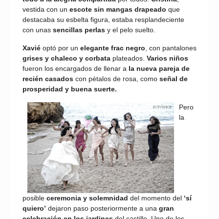
vestida con un
escote sin mangas drapeado
que
destacaba su esbelta figura, estaba resplandeciente
con unas
sencillas perlas
y el pelo suelto.
Xavié
optó por un
elegante frac negro
, con pantalones
grises y chaleco y corbata
plateados.
Varios niños
fueron los encargados de llenar a
la nueva pareja de
recién casados
con pétalos de rosa, como
señal de
prosperidad y buena suerte.
Pero
la
posible
ceremonia y solemnidad
del momento del
‘sí
quiero’
dejaron paso posteriormente a una
gran
celebración en los jardines
del castillo. Uno de los