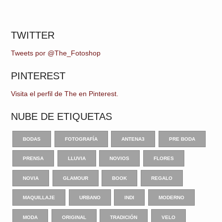
TWITTER
Tweets por @The_Fotoshop
PINTEREST
Visita el perfil de The en Pinterest.
NUBE DE ETIQUETAS
BODAS
FOTOGRAFÍA
ANTENA3
PRE BODA
PRENSA
LLUVIA
NOVIOS
FLORES
NOVIA
GLAMOUR
BOOK
REGALO
MAQUILLAJE
URBANO
INDI
MODERNO
MODA
ORIGINAL
TRADICIÓN
VELO