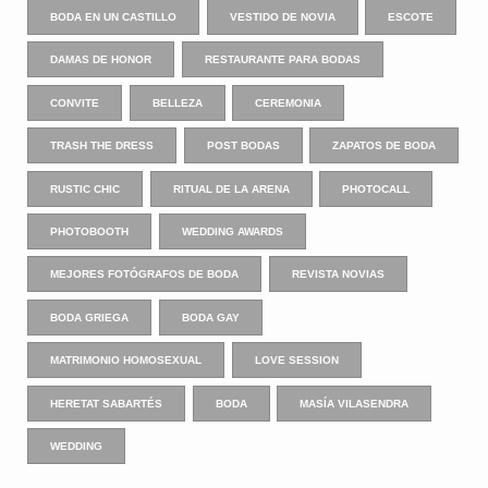
BODA EN UN CASTILLO
VESTIDO DE NOVIA
ESCOTE
DAMAS DE HONOR
RESTAURANTE PARA BODAS
CONVITE
BELLEZA
CEREMONIA
TRASH THE DRESS
POST BODAS
ZAPATOS DE BODA
RUSTIC CHIC
RITUAL DE LA ARENA
PHOTOCALL
PHOTOBOOTH
WEDDING AWARDS
MEJORES FOTÓGRAFOS DE BODA
REVISTA NOVIAS
BODA GRIEGA
BODA GAY
MATRIMONIO HOMOSEXUAL
LOVE SESSION
HERETAT SABARTÉS
BODA
MASÍA VILASENDRA
WEDDING