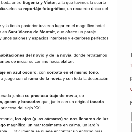
a boda entre
Eugenia y Víctor
, a la que tuvimos la suerte
aliazarles su
reportáje fotográfico
, un recuerdo único del
 la fiesta posterior tuvieron lugar en el magnífico hotel
do en
Sant Vicenç de Montalt
, que ofrece un paraje
y unos salones y espacios interiores y exteriores perfectos
habitaciones del novio y de la novia
, donde retratamos
ntes de iniciar su camino hacia el
altar
.
raje en azul oscuro
, con
corbata en el mismo tono
,
, a juego con el
ramo de la novia
y con toda la decoración
V
sionada juntoa su
precioso traje de novia
, de
a, gasas y brocados
que, junto con un original
tocado
 princesa del siglo XXI.
eremonia,
los ojos (y las cámaras) se nos llenaron de luz,
ego
magnífico, un mar totalmente en calma, un jardín
able… Difícilmente se puede encontrar un entorno más