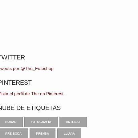
TWITTER
Tweets por @The_Fotoshop
PINTEREST
isita el perfil de The en Pinterest.
NUBE DE ETIQUETAS
BODAS
FOTOGRAFÍA
ANTENA3
PRE BODA
PRENSA
LLUVIA