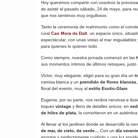
Hoy queremos compartir con vosotros la precios
de asistir el pasado sábado, 24 de mayo, para re
que nos sentimos muy orgullosos.
Tanto la ceremonia de matrimonio como el convite y
rural
Can Mora de Dalt
, un espacio único, situa
espectácular, con unas vistas al mar inigualables 
para quienes lo quieren todo.
Como siempre, nuestra jornada comenzó en las
sus momentos íntimos de últimos retoques, justo a
Víctor, muy elegante, eligió para su gran día un
t
camisa blanca y un
prendido de flores blancas
floral del evento, muy al
estilo Exotic-Glam
.
Eugenia, por su parte, nos recibía nerviosa e ilu
toques
vintage
y lleno de detalles únicos, en
sed
de hilos de plata
, la convirtieron en un auténtica
Al llenar al los jardines donde se desarrolló la c
de mar, de cielo, de verde…
Con un
día verani
enorme y perfectamente cuidado y una luz envidi