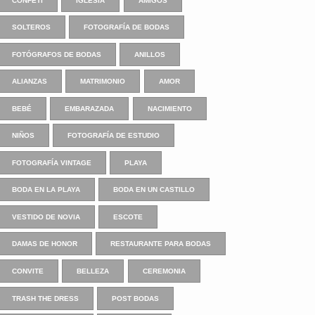
CONFETI
IGLESIA
AMIGOS
SOLTEROS
FOTOGRAFÍA DE BODAS
FOTÓGRAFOS DE BODAS
ANILLOS
ALIANZAS
MATRIMONIO
AMOR
BEBÉ
EMBARAZADA
NACIMIENTO
NIÑOS
FOTOGRAFÍA DE ESTUDIO
FOTOGRAFÍA VINTAGE
PLAYA
BODA EN LA PLAYA
BODA EN UN CASTILLO
VESTIDO DE NOVIA
ESCOTE
DAMAS DE HONOR
RESTAURANTE PARA BODAS
CONVITE
BELLEZA
CEREMONIA
TRASH THE DRESS
POST BODAS