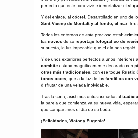
perfecto que este para vivir e inmortalizar el
sí q
Y del enlace, al
cóctel
. Desarrollado en uno de lo
Sant Vicenç de Montalt y al fondo, el mar
. Irre
Todos los entornos de este precioso establecimien
los
novios
de su
reportaje fotográfico de reci
supuesto, la luz impecable que el día nos regaló.
Y de unos exteriores perfectos a unos interiores
combite
estaba magníficamente decorado con
p
otras más tradicionales
, con ese toque
Rustic 
tonos ocres
, que a la luz de los
farolillos con v
disfrutar de una velada inolvidable.
Tras la cena, asistimos entusiasmados al
tradicio
la pareja que comienza ya su nueva vida, esperamo
que compartimos el día de su boda.
¡Felicidades, Víctor y Eugenia!