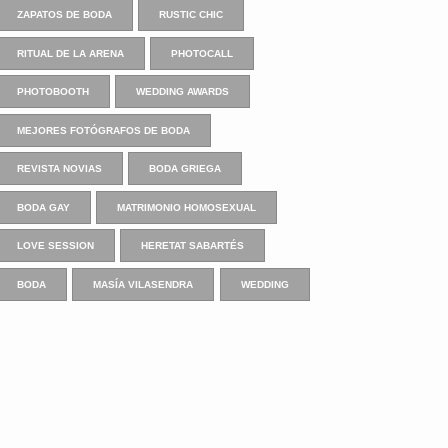
ZAPATOS DE BODA
RUSTIC CHIC
RITUAL DE LA ARENA
PHOTOCALL
PHOTOBOOTH
WEDDING AWARDS
MEJORES FOTÓGRAFOS DE BODA
REVISTA NOVIAS
BODA GRIEGA
BODA GAY
MATRIMONIO HOMOSEXUAL
LOVE SESSION
HERETAT SABARTÉS
BODA
MASÍA VILASENDRA
WEDDING