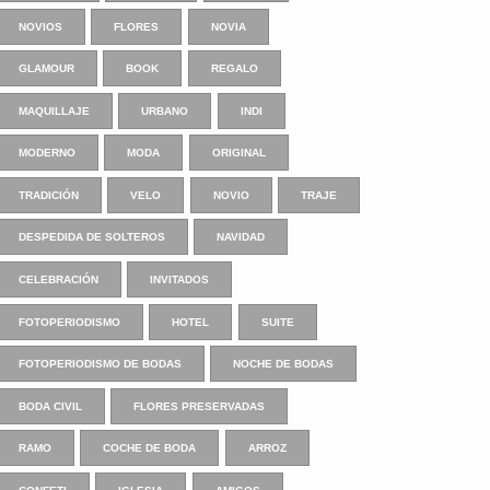
NOVIOS
FLORES
NOVIA
GLAMOUR
BOOK
REGALO
MAQUILLAJE
URBANO
INDI
MODERNO
MODA
ORIGINAL
TRADICIÓN
VELO
NOVIO
TRAJE
DESPEDIDA DE SOLTEROS
NAVIDAD
CELEBRACIÓN
INVITADOS
FOTOPERIODISMO
HOTEL
SUITE
FOTOPERIODISMO DE BODAS
NOCHE DE BODAS
BODA CIVIL
FLORES PRESERVADAS
RAMO
COCHE DE BODA
ARROZ