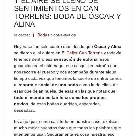
Y EL AIRE SE LLENÓ DE
SENTIMIENTOS EN CAN
TORRENS: BODA DE ÓSCAR Y
ALINA
Bodas
09-06-2016
5 COMENTARIOS
Hoy hace tan sólo cuatro días desde que
Óscar y Alina
se dieron el sí quiero en
El Celler Can Torrens
y todavía
tenemos dentro esa
sensación de euforia
, esos
gusanitos en el estómago, ese cosquilleo extraño que
nos recorre el cuerpo y nos acompaña durante algún
tiempo cada vez que tenemos la suerte de enfrentarnos
al
reportaje social de una boda
como la de ellos: de
esas que dejan huella, de esas en las que notas que
todo el mundo es tan feliz como los propios
novios
, de esas bodas queridas, esperadas,
deseadas...
Es algo que, como casi todo en nuestro caso, explican
mucho mejor nuestras fotos que todas las palabras que
intentemos usar. Seguramente es cosa nuestra, eso