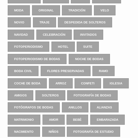
MODA
ORIGINAL
TRADICIÓN
VELO
NOVIO
TRAJE
DESPEDIDA DE SOLTEROS
NAVIDAD
CELEBRACIÓN
INVITADOS
FOTOPERIODISMO
HOTEL
SUITE
FOTOPERIODISMO DE BODAS
NOCHE DE BODAS
BODA CIVIL
FLORES PRESERVADAS
RAMO
COCHE DE BODA
ARROZ
CONFETI
IGLESIA
AMIGOS
SOLTEROS
FOTOGRAFÍA DE BODAS
FOTÓGRAFOS DE BODAS
ANILLOS
ALIANZAS
MATRIMONIO
AMOR
BEBÉ
EMBARAZADA
NACIMIENTO
NIÑOS
FOTOGRAFÍA DE ESTUDIO