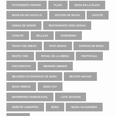
FOTOGRAFÍA VINTAGE
PLAYA
BODA EN LA PLAYA
BODA EN UN CASTILLO
VESTIDO DE NOVIA
ESCOTE
DAMAS DE HONOR
RESTAURANTE PARA BODAS
CONVITE
BELLEZA
CEREMONIA
TRASH THE DRESS
POST BODAS
ZAPATOS DE BODA
RUSTIC CHIC
RITUAL DE LA ARENA
PHOTOCALL
PHOTOBOOTH
WEDDING AWARDS
MEJORES FOTÓGRAFOS DE BODA
REVISTA NOVIAS
BODA GRIEGA
BODA GAY
MATRIMONIO HOMOSEXUAL
LOVE SESSION
HERETAT SABARTÉS
BODA
MASÍA VILASENDRA