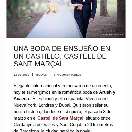
UNA BODA DE ENSUEÑO EN
UN CASTILLO, CASTELL DE
SANT MARÇAL
12-03-2018
BODAS
SIN COMENTARIOS
Elegante, internacional y como salida de un cuento, 
hoy te sumergimos en la romántica boda de 
Arush y 
Acaena
.  Él es hindú y ella española. Viven entre 
Nueva York, Londres y Dubai. Quisieron sellar su 
bonita historia, dándose el sí quiero, el pasado 3 de 
marzo en el 
Castell de Sant Marçal
, situado entre 
Cerdanyola del Vallés y Sant Cugat, a 20 kilómetros 
de Barcelona, la ciudad natal de la novia. 