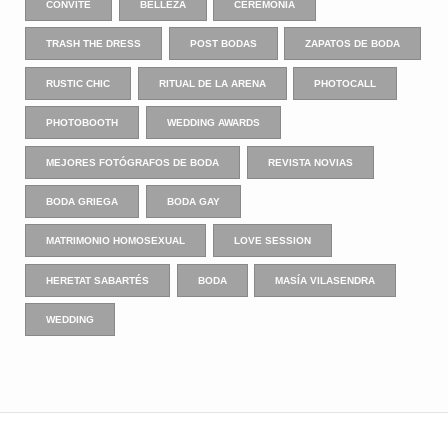
CONVITE
BELLEZA
CEREMONIA
TRASH THE DRESS
POST BODAS
ZAPATOS DE BODA
RUSTIC CHIC
RITUAL DE LA ARENA
PHOTOCALL
PHOTOBOOTH
WEDDING AWARDS
MEJORES FOTÓGRAFOS DE BODA
REVISTA NOVIAS
BODA GRIEGA
BODA GAY
MATRIMONIO HOMOSEXUAL
LOVE SESSION
HERETAT SABARTÉS
BODA
MASÍA VILASENDRA
WEDDING