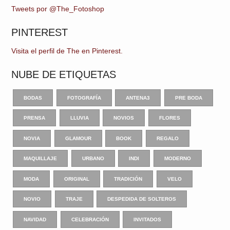
Tweets por @The_Fotoshop
PINTEREST
Visita el perfil de The en Pinterest.
NUBE DE ETIQUETAS
BODAS
FOTOGRAFÍA
ANTENA3
PRE BODA
PRENSA
LLUVIA
NOVIOS
FLORES
NOVIA
GLAMOUR
BOOK
REGALO
MAQUILLAJE
URBANO
INDI
MODERNO
MODA
ORIGINAL
TRADICIÓN
VELO
NOVIO
TRAJE
DESPEDIDA DE SOLTEROS
NAVIDAD
CELEBRACIÓN
INVITADOS