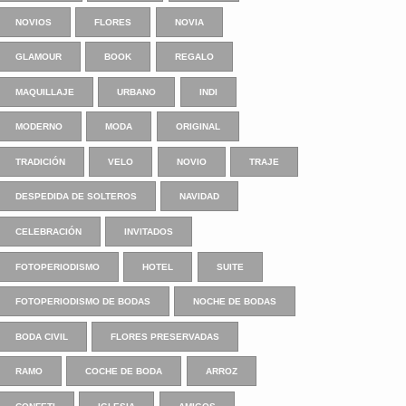
NOVIOS
FLORES
NOVIA
GLAMOUR
BOOK
REGALO
MAQUILLAJE
URBANO
INDI
MODERNO
MODA
ORIGINAL
TRADICIÓN
VELO
NOVIO
TRAJE
DESPEDIDA DE SOLTEROS
NAVIDAD
CELEBRACIÓN
INVITADOS
FOTOPERIODISMO
HOTEL
SUITE
FOTOPERIODISMO DE BODAS
NOCHE DE BODAS
BODA CIVIL
FLORES PRESERVADAS
RAMO
COCHE DE BODA
ARROZ