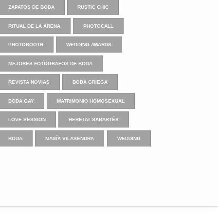
ZAPATOS DE BODA
RUSTIC CHIC
RITUAL DE LA ARENA
PHOTOCALL
PHOTOBOOTH
WEDDING AWARDS
MEJORES FOTÓGRAFOS DE BODA
REVISTA NOVIAS
BODA GRIEGA
BODA GAY
MATRIMONIO HOMOSEXUAL
LOVE SESSION
HERETAT SABARTÉS
BODA
MASÍA VILASENDRA
WEDDING