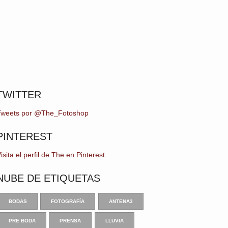
TWITTER
Tweets por @The_Fotoshop
PINTEREST
isita el perfil de The en Pinterest.
NUBE DE ETIQUETAS
BODAS
FOTOGRAFÍA
ANTENA3
PRE BODA
PRENSA
LLUVIA