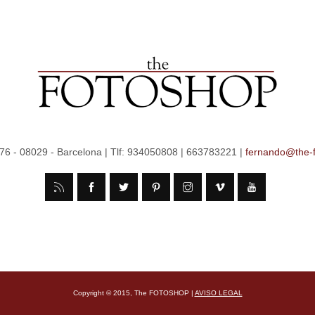
 76 - 08029 - Barcelona | Tlf: 934050808 | 663783221 |
fernando@the-
Copyright © 2015, The FOTOSHOP |
AVISO LEGAL