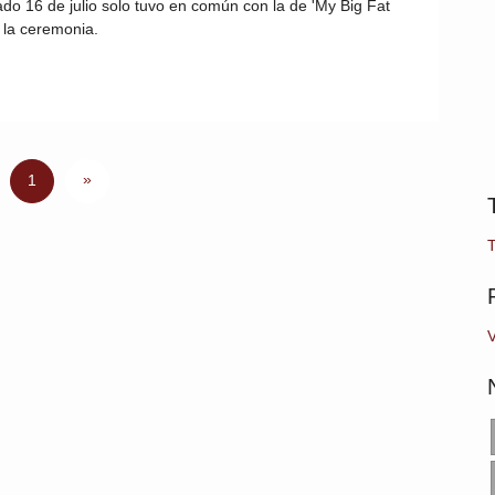
ado 16 de julio solo tuvo en común con la de 'My Big Fat
 la ceremonia.
»
1
V