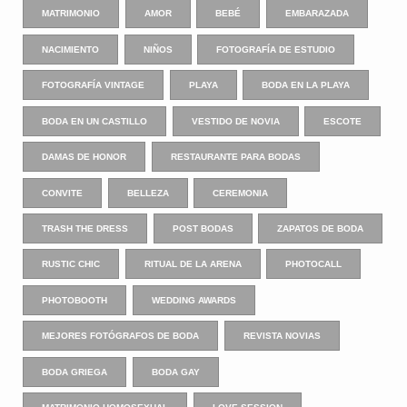
MATRIMONIO
AMOR
BEBÉ
EMBARAZADA
NACIMIENTO
NIÑOS
FOTOGRAFÍA DE ESTUDIO
FOTOGRAFÍA VINTAGE
PLAYA
BODA EN LA PLAYA
BODA EN UN CASTILLO
VESTIDO DE NOVIA
ESCOTE
DAMAS DE HONOR
RESTAURANTE PARA BODAS
CONVITE
BELLEZA
CEREMONIA
TRASH THE DRESS
POST BODAS
ZAPATOS DE BODA
RUSTIC CHIC
RITUAL DE LA ARENA
PHOTOCALL
PHOTOBOOTH
WEDDING AWARDS
MEJORES FOTÓGRAFOS DE BODA
REVISTA NOVIAS
BODA GRIEGA
BODA GAY