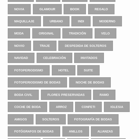
NOVIA
GLAMOUR
BOOK
REGALO
MAQUILLAJE
URBANO
INDI
MODERNO
MODA
ORIGINAL
TRADICIÓN
VELO
NOVIO
TRAJE
DESPEDIDA DE SOLTEROS
NAVIDAD
CELEBRACIÓN
INVITADOS
FOTOPERIODISMO
HOTEL
SUITE
FOTOPERIODISMO DE BODAS
NOCHE DE BODAS
BODA CIVIL
FLORES PRESERVADAS
RAMO
COCHE DE BODA
ARROZ
CONFETI
IGLESIA
AMIGOS
SOLTEROS
FOTOGRAFÍA DE BODAS
FOTÓGRAFOS DE BODAS
ANILLOS
ALIANZAS